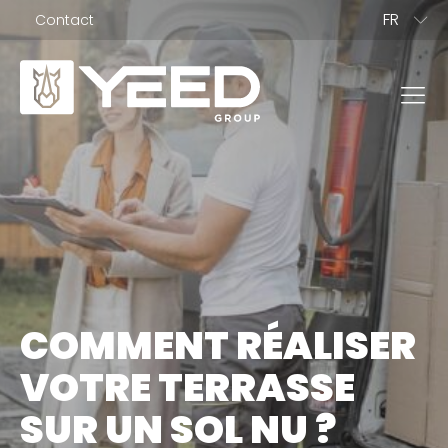
FR
Contact
EN
BG
NOS GAMMES
Gamme Origin
Gamme Unika
COMMENT RÉALISER
NOS PLOTS
VOTRE TERRASSE
Plots terrasse dalle
SUR UN SOL NU ?
Plots terrasse bois