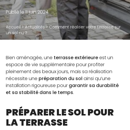
Accessoires
Publié le 11 juin 2024
Accueil
>
Actualités
>
Comment réaliser votre terrasse sur
QUI SOMMES-NOUS
un sol nu ?
Notre métier
Notre usine de production
Bien aménagée, une
terrasse extérieure
est un
espace de vie supplémentaire pour profiter
Notre politique RSE
pleinement des beaux jours, mais sa réalisation
nécessite une
préparation du sol
ainsi qu’une
installation rigoureuse pour
garantir sa durabilité
et sa stabilité dans le temps
.
BLOG
PRÉPARER LE SOL POUR
JE SUIS PROFESSIONNEL
LA TERRASSE
OÙ TROUVER NOS PRODUITS