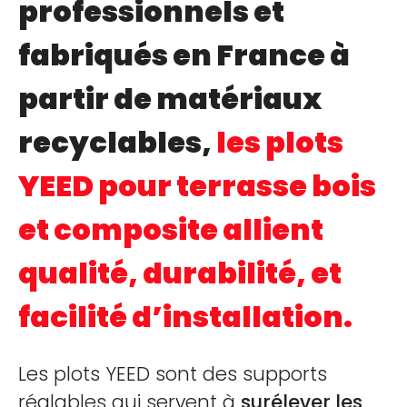
professionnels et
CALCULATEUR DE PLOTS
fabriqués en France à
CONTACTEZ-NOUS
partir de matériaux
recyclables,
les plots
YEED pour terrasse bois
et composite allient
qualité, durabilité, et
facilité d’installation.
Les plots YEED sont des supports
réglables qui servent à
surélever les