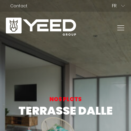
FR
Contact
EN
BG
NOS GAMMES
Gamme Origin
Gamme Unika
NOS PLOTS
NOS PLOTS
TERRASSE DALLE
Plots terrasse dalle
Plots terrasse bois