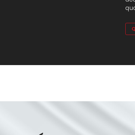
qua
Q