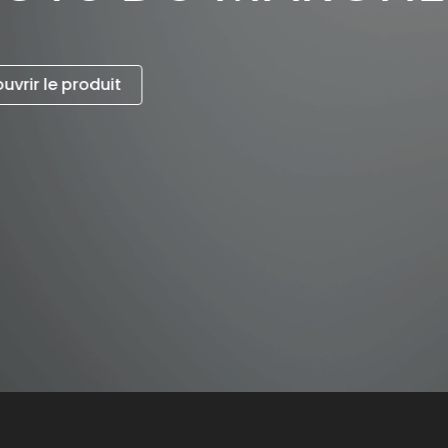
Plots terrasse dalle
Plots terrasse bois
Plots terrasse bois
Accessoires