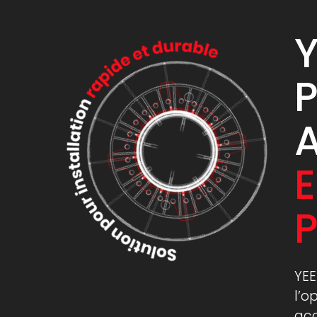
Y
P
E
P
YEE
l’o
acc