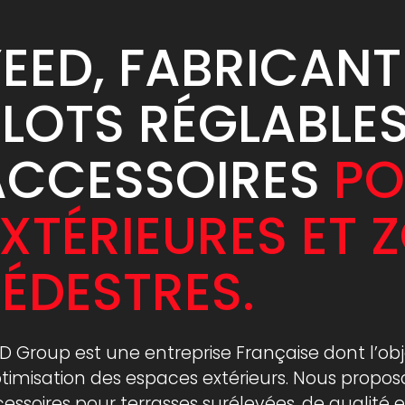
EED, FABRICANT
LOTS RÉGLABLES
ACCESSOIRES
PO
XTÉRIEURES ET 
ÉDESTRES.
D Group est une entreprise Française dont l’obj
ptimisation des espaces extérieurs. Nous prop
essoires pour terrasses surélevées, de qualité et 