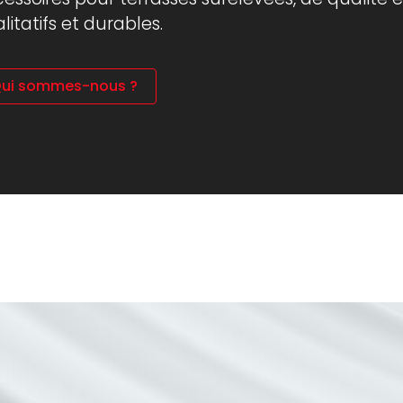
litatifs et durables.
ui sommes-nous ?