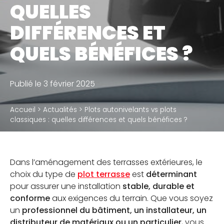
QUELLES
Accessoires
DIFFÉRENCES ET
QUELS BÉNÉFICES ?
QUI SOMMES-NOUS
Notre métier
Publié le 3 février 2025
Notre usine de production
Accueil
>
Actualités
>
Plots autonivelants vs plots
Notre politique RSE
classiques : quelles différences et quels bénéfices ?
Dans l’aménagement des terrasses extérieures, le
BLOG
choix du type de
plot terrasse
est
déterminant
pour assurer une installation
stable, durable et
JE SUIS PROFESSIONNEL
conforme
aux exigences du terrain. Que vous soyez
un
professionnel du bâtiment, un installateur, un
OÙ TROUVER NOS PRODUITS
distributeur de matériaux ou un particulier
, vous