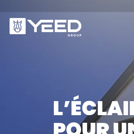
NOS GAMMES
Q
Gamme Origin
No
L’ÉCLAI
Gamme Unika
No
No
POUR U
NOS PLOTS