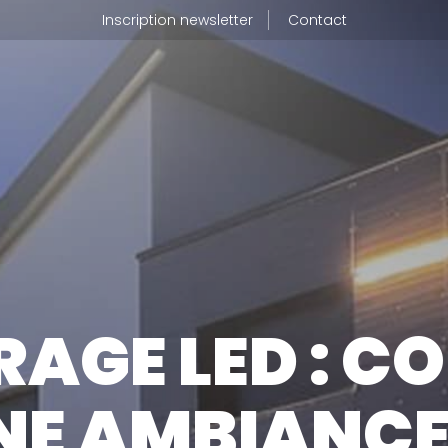
Inscription newsletter
Contact
BLOG
UI SOMMES-NOUS
JE SUIS 
tre métier
RAGE LED : C
tre usine de production
OÙ TROU
tre politique RSE
NE AMBIANC
CALCULA