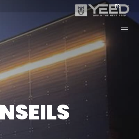
FR
EN
BG
PROFESSIONNEL
ONSEILS
VER NOS PRODUITS
E
TEUR DE PLOTS