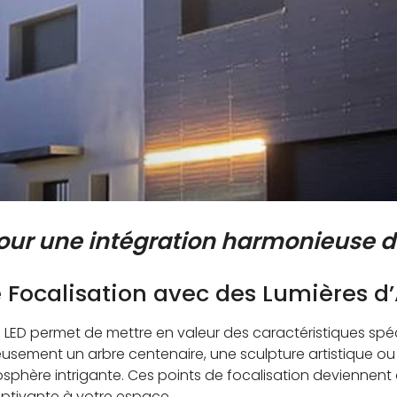
our une intégration harmonieuse de
e Focalisation avec des Lumières d’
res LED permet de mettre en valeur des caractéristiques spéc
eusement un arbre centenaire, une sculpture artistique ou
sphère intrigante. Ces points de focalisation deviennent
aptivante à votre espace.