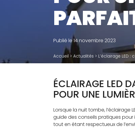
Plots terrasse dalle
PARFAI
Plots terrasse bois
Accessoires
Publié le 14 novembre 2023
Accueil
>
Actualités
>
L’éclairage LED :
ÉCLAIRAGE LED D
POUR UNE LUMIÈ
Lorsque la nuit tombe, l’éclairag
guide des conseils pratiques pour
tout en étant respectueux de l’en