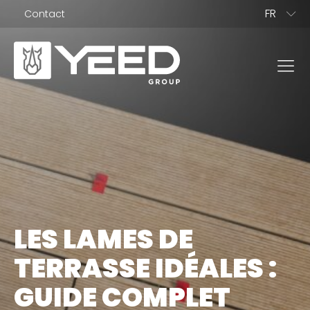
FR
Contact
EN
BG
NOS GAMMES
Gamme Origin
Gamme Unika
LES LAMES DE
NOS PLOTS
TERRASSE IDÉALES :
Plots terrasse dalle
GUIDE COMPLET
Plots terrasse bois