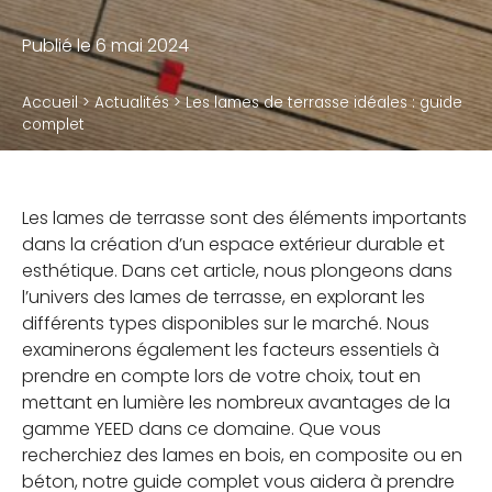
Accessoires
Publié le 6 mai 2024
Accueil
>
Actualités
>
Les lames de terrasse idéales : guide
QUI SOMMES-NOUS
complet
Notre métier
Notre usine de production
Les lames de terrasse sont des éléments importants
dans la création d’un espace extérieur durable et
Notre politique RSE
esthétique. Dans cet article, nous plongeons dans
l’univers des lames de terrasse, en explorant les
différents types disponibles sur le marché. Nous
examinerons également les facteurs essentiels à
BLOG
prendre en compte lors de votre choix, tout en
mettant en lumière les nombreux avantages de la
JE SUIS PROFESSIONNEL
gamme YEED dans ce domaine. Que vous
recherchiez des lames en bois, en composite ou en
OÙ TROUVER NOS PRODUITS
béton, notre guide complet vous aidera à prendre