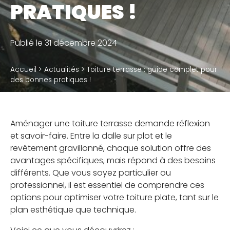
PRATIQUES !
Accessoires
Publié le 31 décembre 2024
QUI SOMMES-NOUS
Accueil
>
Actualités
>
Toiture terrasse : guide complet pour
Notre métier
des bonnes pratiques !
Notre usine de production
Notre politique RSE
Aménager une toiture terrasse demande réflexion
et savoir-faire. Entre la dalle sur plot et le
revêtement gravillonné, chaque solution offre des
avantages spécifiques, mais répond à des besoins
BLOG
différents. Que vous soyez particulier ou
professionnel, il est essentiel de comprendre ces
JE SUIS PROFESSIONNEL
options pour optimiser votre toiture plate, tant sur le
plan esthétique que technique.
OÙ TROUVER NOS PRODUITS