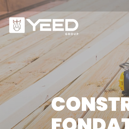
NOS GAMMES
Q
Gamme Origin
No
CONSTR
Gamme Unika
No
No
FONDAT
NOS PLOTS