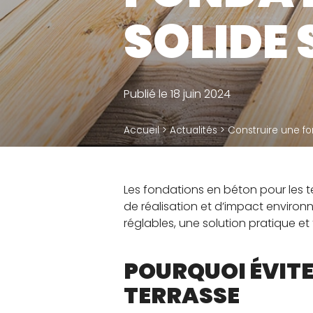
Plots terrasse dalle
SOLIDE
Plots terrasse bois
Accessoires
Publié le 18 juin 2024
Accueil
>
Actualités
>
Construire une fo
Les fondations en béton pour les 
de réalisation et d’impact environ
réglables, une solution pratique e
POURQUOI ÉVITE
TERRASSE