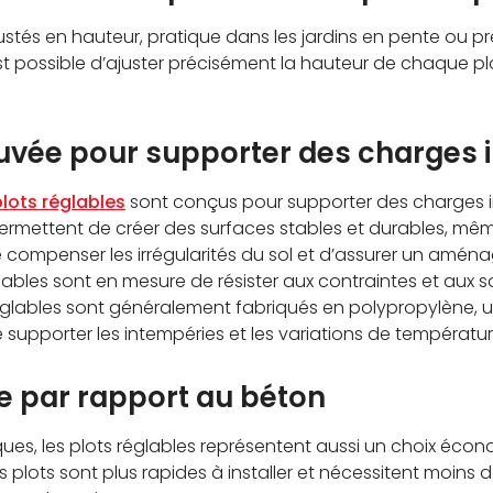
ustés en hauteur, pratique dans les jardins en pente ou pr
st possible d’ajuster précisément la hauteur de chaque plo
uvée pour supporter des charges
plots réglables
sont conçus pour supporter des charges i
ermettent de créer des surfaces stables et durables, m
e compenser les irrégularités du sol et d’assurer un aména
lables sont en mesure de résister aux contraintes et aux sol
réglables sont généralement fabriqués en polypropylène, u
supporter les intempéries et les variations de températur
 par rapport au béton
ues, les plots réglables représentent aussi un choix éco
les plots sont plus rapides à installer et nécessitent moin