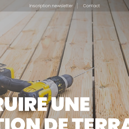
Inscription newsletter
Contact
BLOG
UI SOMMES-NOUS
JE SUIS 
tre métier
UIRE UNE
tre usine de production
OÙ TROU
tre politique RSE
ION DE TERR
CALCULA